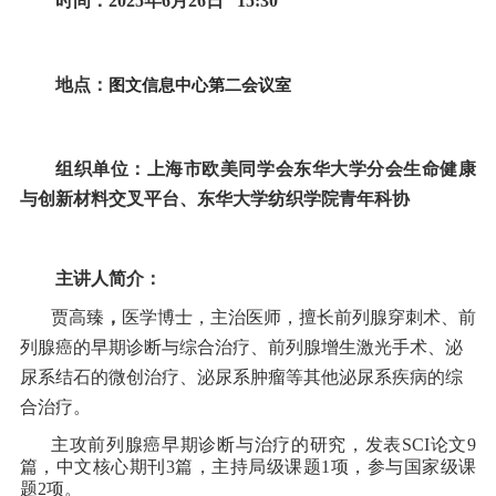
时间：
2025
年
6
月
26
日
15:30
地点：
图文信息中心第二会议室
组织单位：上海市欧美同学会东华大学分会生命健康
与创新材料交叉平台、东华大学纺织学院青年科协
主讲人简介：
贾高臻
，
医学博士，主治医师，擅长前列腺穿刺术、前
列腺癌的早期诊断与综合治疗、前列腺增生激光手术、泌
尿系结石的微创治疗、泌尿系肿瘤等其他泌尿系疾病的综
合治疗。
主攻前列腺癌早期诊断与治疗的研究，发表
SCI
论文
9
篇，中文核心期刊
3
篇，主持局级课题
1
项，参与国家级课
题
2
项。