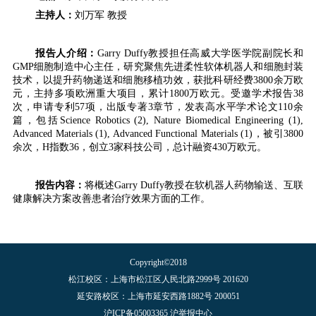
主持人：
刘万军 教授
报告人介绍：
Garry Duffy
教授担任高威大学医学院副院长和
GMP
细胞制造中心主任，研究聚焦先进柔性软体机器人和细胞封装
技术，以提升药物递送和细胞移植功效，获批科研经费
3800
余万欧
元，主持多项欧洲重大项目，累计
1800
万欧元。受邀学术报告
38
次，申请专利
57
项，出版专著
3
章节，发表高水平学术论文
110
余
篇，包括
Science Robotics (2), Nature Biomedical Engineering (1),
Advanced Materials (1), Advanced Functional Materials (1)
，被引
3800
余次，
H
指数
36
，创立
3
家科技公司，总计融资
430
万欧元。
报告内容：
将概述
Garry Duffy
教授在软机器人药物输送、互联
健康解决方案改善患者治疗效果方面的工作。
Copyright©2018
松江校区：上海市松江区人民北路2999号 201620
延安路校区：上海市延安西路1882号 200051
沪ICP备05003365 沪举报中心