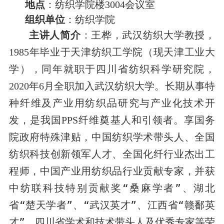
地点
：纺织学院楼
会议室
30
04
组织单位
：纺织学院
主讲人简介
：
王桦
，
武汉纺织大学
教授，
年毕业于天津纺织工学院（现天津工业大
1985
学），同年就职于四川省纺织科学研究院，
年
月全职加
入
武汉纺织大学。长期从事特
2020
6
种纤维及产业用纺织品研究与产业化技术开
发，是我国
纤维奠基人和引领者。享国务
PPS
院政府特殊津贴，中国纺织学术带头人、全国
纺织科技创新领军人才、全国化纤行业杰出工
程师，中国产业用纺织品行业贡献专家，并获
中纺联科技特别贡献奖“桑麻学者”、湖北
省“楚天学者”、“武汉英才”、江西省“赣鄱英
才”、四川省学术和技术带头人及优秀专家等荣