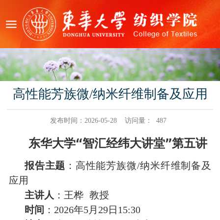
高性能芳族微/纳米纤维制备及应用
发布时间：2026-05-28
访问量：
487
东华大学“智汇经纬大讲堂”第五讲
报告主题
：
高性能芳族微
纳米纤维制备及
/
应用
主讲人
：王桦
教授
时间
：
年
月
日
2
026
5
2
9
1
5
:
30