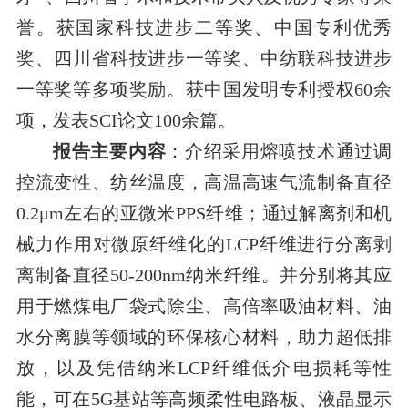
誉。获国家科技进步二等奖、中国专利优秀
奖、四川省科技进步一等奖、中纺联科技进步
一等奖等多项奖励。获中国发明专利授权
余
60
项，发表
论文
余篇。
SCI
100
报告主要内容
：介绍采用熔喷技术通过调
控流变性、纺丝温度，高温高速气流制备直径
左右的亚微米
纤维；通过解离剂和机
0.2μm
PPS
械力作用对微原纤维化的
纤维进行分离剥
LCP
离制备直径
纳米纤维。并分别将其应
50-200nm
用于燃煤电厂袋式除尘、高倍率吸油材料、油
水分离膜等领域的环保核心材料，助力超低排
放，以及凭借纳米
纤维低介电损耗等性
LCP
能，可在
基站等高频柔性电路板、液晶显示
5G