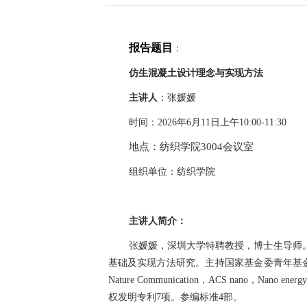
报告题目
：
仿生混凝土设计理念与实现方法
主讲人
：
张媛媛
时间：
2026
年
6
月
11
日
上
午
10:00-11:30
地点：纺织学院
3004
会议室
组织单位：纺织学院
主讲人简介：
张媛媛，深圳大学特聘教授，博士生导师
基础及实现方法研究。主持国家基金委青年基
Nature Communication
，
ACS nano
，
Nano energy
权发明专利
7
项。参编标准
4
部。