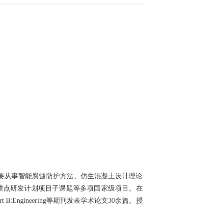
要从事智能腐蚀防护方法、仿生混凝土设计理论
重点研发计划项目子课题等多项国家级项目。在
rt B:Engineering
等期刊发表学术论文
30
余篇。授