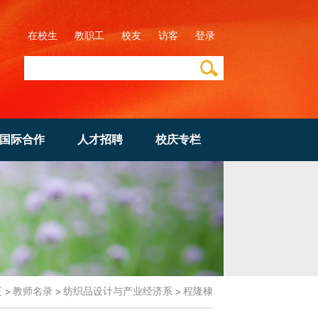
在校生
教职工
校友
访客
登录
国际合作
人才招聘
校庆专栏
页
教师名录
纺织品设计与产业经济系
程隆棣