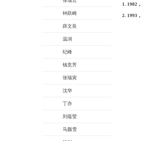
张瑞云
1. 19
钟跃崎
2. 19
薛文良
温润
纪峰
钱竞芳
张瑞寅
沈华
丁亦
刘蕴莹
马颜雪