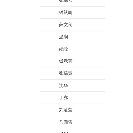
张瑞云
钟跃崎
薛文良
温润
纪峰
钱竞芳
张瑞寅
沈华
丁亦
刘蕴莹
马颜雪