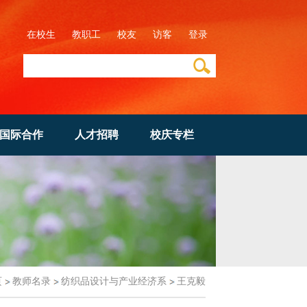
在校生
教职工
校友
访客
登录
国际合作
人才招聘
校庆专栏
页
教师名录
纺织品设计与产业经济系
王克毅