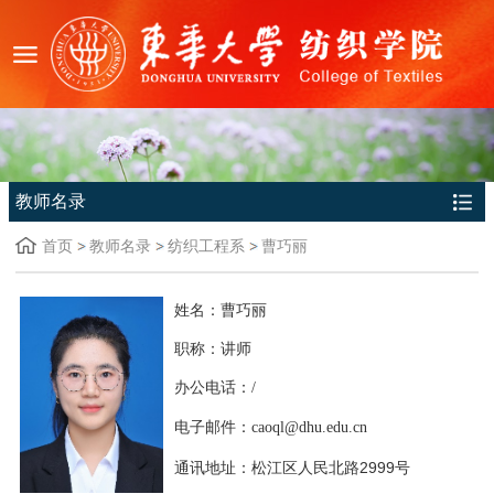
教师名录
首页
教师名录
纺织工程系
曹巧丽
姓名：曹巧丽
职称：讲师
办公电话：/
电子邮件：caoql@dhu.edu.cn
松江区人民北路
2999号
通讯地址：