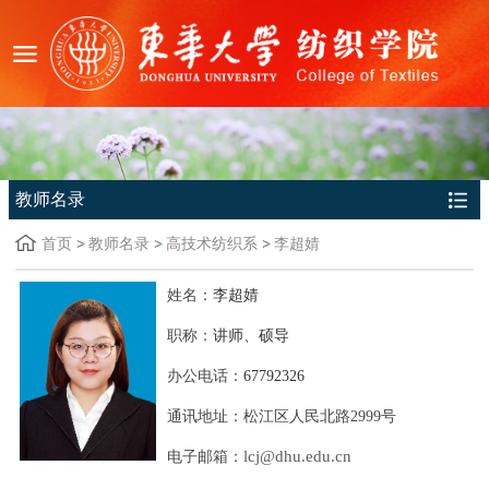
教师名录
首页
教师名录
高技术纺织系
李超婧
姓名：
李超婧
职称：
讲师、硕导
办公电话：
67792326
通讯地址：
松江区人民北路
2999号
lcj@dhu.edu.cn
电子邮箱：