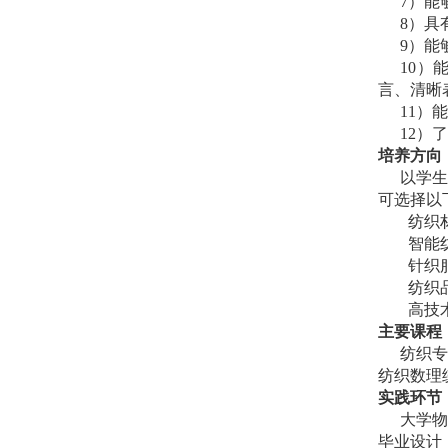
7
）能
8
）具
9
）能
10
）
言、清晰
11
）
12
）
培养方向
以学
可选择以
纺织
智能
针织
纺织
高技
主要课程
纺织
纺织数理
实践环节
大学
毕业设计