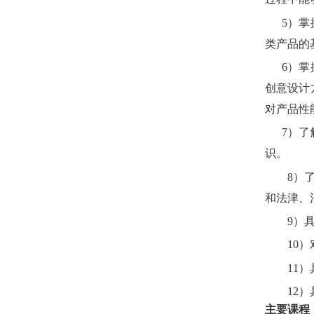
5
）掌
类产品的
6
）掌
创意设计
对产品性
7
）了
识。
8
）
和法津、
9
）
10
）
11
）
12
）
主要课程