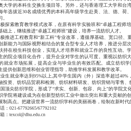
奥大学的本科生交换生项目等。另外，还与香港理工大学和台
每年选拔近
30
名成绩优秀的本科高年级学生赴美、法、德、荷
习。
极探索教育教学模式改革，在原有科学实验班和“卓越工程师培
基础上，继续推进“卓越工程师班”建设，培养一流纺织人才。
极推进工程教育和“新工科”专业改革，遵循厚基础、宽口径、
创新能力与国际视野相结合的复合型专业人才培养，推进分层
扶持在校生科技创业，实现人才培养和就业工作的良性互动。
主的院企项目化合作，提升企业对学生的认可度。重视以纺织
的就业市场拓展，提高企业与毕业生的有效匹配。成立纺织学
生提供创新思维和创业管理指导，助推学科发展和教学改革。
毕业生就业率达到
95%
以上
,
其中学生国内（外）深造率超过
40%
融投资、纺织品贸易和检测、纺织材料研发、纺织营销与零售、
国顶尖纺织学院，形成了“求实、创新、包容、向上”的学院文
织学院将建设成为在创新型纺织工业中做出突出和重大贡献的
展制高点。把建设世界一流纺织学科的美丽画卷，绘制在新时代
电话：
021-67792665/67792102
邮箱：
texcol@dhu.edu.cn