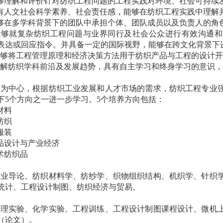
够理解和评价针对纺织工程问题的工程实践对环境、社会可持续
有人文社会科学素养、社会责任感，能够在纺织工程实践中理解
够在多学科背景下的团队中承担个体、团队成员以及负责人的角
能够就复杂纺织工程问题与业界同行及社会公众进行有效沟通和
表达或回应指令。并具备一定的国际视野，能够在跨文化背景下
能够将工程管理原理和经济决策方法用于纺织产品与工程的设计
了解纺织学科前沿及发展趋势，具有自主学习和终身学习的意识
生为中心，根据纺织工业发展和人才市场的需求，纺织工程专业
下
5
个方向之一进一步学习。
5
个培养方向包括：
材料
纺织
服装
品设计与产业经济
术纺织品
专业导论、纺织材料学、纺纱学、织物组织结构、机织学、针织
统计、工程设计制图、纺织经济与贸易。
物理实验、化学实验、工程训练、工程设计制图课程设计、微机
（论文）。