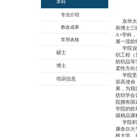
本科
专业介绍
东华
教改成果
和博士三
A+
学科，
常用表格
展一流纺
学院
硕士
织工程（
纺织品等
博士
柔性方向
学院
培训信息
崇高使命
果，为我
纺织学会
院拥有国
学院的纺
级精品课
学院
康奈尔大
根大学、