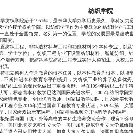
纺织学院
大学纺织学院始于
1951
年，是东华大学办学历史最久、学科实力
级学位授予权的学院。以纺织学院作为主要载体的纺织科学与工
一直处于全国领先、名列第一的位置。学院的发展愿景是建成
织研究。
设置纺织工程、非织造材料与工程和功能材料
3
个本科专业，以及
第二学士学位）。纺织工程专业下设置纺织材料、智能纺织、
5
个培养方向。按纺织学院纺织工程专业实行大类招生，入校后
分流。
坚持把立德树人作为教育的根本任务，以本科教育为根本，以培
，不断推进本科教育水平的提升，为纺织工业培养了众多优秀
国纺织工业的现代化做出了重要贡献。早在
1994
年纺织工程本
认可，标志着本科教学已达到国际先进水平。
2005
年纺织学院
家级特色专业、全国优秀教师、国家级教学团队，国家级实验
织工程专业
2016
年通过国家工程教育专业认证，
2020
年第二次
程，国家级双语示范课程，国家精品视频公开课程等系列课程。
积极拓展与国（境）外等高校的本科生培养交流合作，现有
10
余
学、美国北卡罗来那州立大学、美国加利福尼亚州立大学戴维
荷兰撒克逊应用技术大学、加拿大拉瓦尔大学、法国鲁贝高等