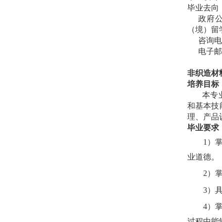
毕业去向
政府
（境）留
咨询
电子
非织造材
培养目标
本专
和基本技
理、产品
毕业要求
1
）
业道德。
2
）
3
）
4
）
过程中能