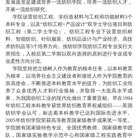
发展愿景是建成世界一流纺织学院，培养一流纺织人才，
开展一流纺织研究。
学院设置纺织工程、非织造材料与工程和功能材料
3
个
本科专业，以及“纺织工程
+
产品设计”双学士学位项目和纺
织工程（第二学士学位）。纺织工程专业下设置纺织材
料、智能纺织、针织服装、纺织品设计与产业经济、高技
术纺织品等
5
个培养方向。按纺织学院纺织工程专业实行大
类招生，入校后第二学期以双向选择的原则进行专业或专
业柔性方向分流。
学院坚持把立德树人作为教育的根本任务，以本科教育
为根本，以培养社会主义建设者和接班人作为学院教育的
崇高使命，不断推进本科教育水平的提升，为纺织工业培
养了众多优秀人才和行业领袖，并取得一大批高水平成
果，为我国纺织工业的现代化做出了重要贡献。早在
1994
年纺织工程本科教学获世界纺织教育界权威组织——英国
纺织学会认可，标志着本科教学已达到国际先进水平。
2005
年纺织学院荣获高等教育国家级教学成果奖一等奖。
学院拥有国家级特色专业、全国优秀教师、国家级教学团
队，国家级实验教学示范中心和国家级工程实践教育中