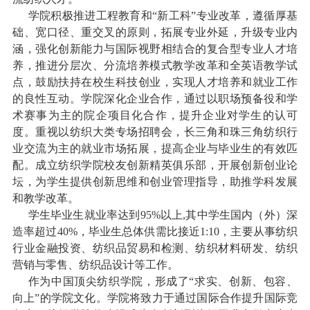
学院积极推进工程教育和“新工科”专业改革，遵循厚基
础、宽口径、重交叉的原则，拓展专业外延，升级专业内
涵，强化创新能力与国际视野相结合的复合型专业人才培
养，推进分层次、分流培养模式教学改革和全英语教学试
点，鼓励扶持在校生科技创业，实现人才培养和就业工作
的良性互动。学院深化企业合作，通过以职场预备役和学
术赛事为主的院企项目化合作，提升企业对学生的认可
度。重视以纺织大类专场招聘会，长三角和珠三角纺织行
业交流为主的就业市场拓展，提高企业与毕业生的有效匹
配。成立纺织学院校友创新精英俱乐部，开展创新创业论
坛，为学生提供创新思维和创业管理指导，助推学科发展
和教学改革。
学生毕业生就业率达到
95%
以上
,
其中学生国内（外）深
造率超过
40%
，毕业生总体供需比接近
1:10
，主要从事纺织
行业金融投资、纺织品贸易和检测、纺织材料研发、纺织
营销与零售、纺织品设计等工作。
作为中国顶尖纺织学院，形成了“求实、创新、包容、
向上”的学院文化。学院将致力于通过国际合作提升国际竞