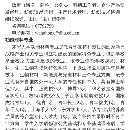
政府（海关、商检）公务员、科研工作者、企业产品研
发经理、纺织贸易营销、生产技术管理、纺织技术咨询、
继续深造、出国（境）留学等。
咨询电话：
67792790
电子邮箱：
wanghong@dhu.edu.cn
功能材料专业
东华大学功能材料专业是教育部支持和鼓励的国家新兴
战略产业相关专业和立项建设的国家特色专业，也是学校
举全校之力重点建设的专业。该专业依托学校纺织、材
料、化工生物等强势特色学科，下设生物医用纺织材料与
技术、生物材料、新能源与光电材料三个专业方向。该专
业现有来自国内外一流大学的专任教师
77
人，具有博士学
位
77
人。其中，正教授
36
人，博导
35
人，
38
名教授有国外
留学经历，校特聘教授
3
人，长江学者特聘教授
1
人，国家
杰出青年
1
人，优青
1
名，青年长江
2
名，青年拔尖
1
名，青
年千人
1
名，上海千人
3
名，东方学者
3
人。该专业以培养高
质量的综合型专门人才为目标。该专业招生录取时不分专
业方向，学生入学后修读公共基础和专业基础课程后，学