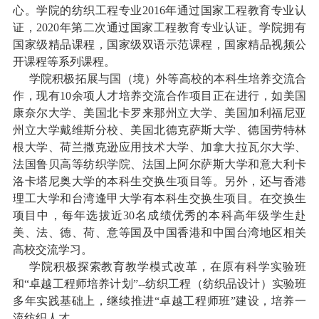
心。学院的纺织工程专业
2016
年通过国家工程教育专业认
证，
2020
年第二次通过国家工程教育专业认证。学院拥有
国家级精品课程，国家级双语示范课程，国家精品视频公
开课程等系列课程。
学院积极拓展与国（境）外等高校的本科生培养交流合
作，现有
10
余项人才培养交流合作项目正在进行，如美国
康奈尔大学、美国北卡罗来那州立大学、美国加利福尼亚
州立大学戴维斯分校、美国北德克萨斯大学、德国劳特林
根大学、荷兰撒克逊应用技术大学、加拿大拉瓦尔大学、
法国鲁贝高等纺织学院、法国上阿尔萨斯大学和意大利卡
洛卡塔尼奥大学的本科生交换生项目等。另外，还与香港
理工大学和台湾逢甲大学有本科生交换生项目。在交换生
项目中，每年选拔近
30
名成绩优秀的本科高年级学生赴
美、法、德、荷、意等国及中国香港和中国台湾地区相关
高校交流学习。
学院积极探索教育教学模式改革，在原有科学实验班
和“卓越工程师培养计划”
--
纺织工程（纺织品设计）实验班
多年实践基础上，继续推进“卓越工程师班”建设，培养一
流纺织人才。