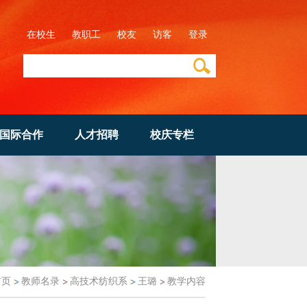
在校生
教职工
校友
访客
登录
国际合作
人才招聘
校庆专栏
首页
教师名录
高技术纺织系
王璐
教学内容