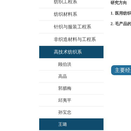
纺织工程系
研究方向
1. 医用
纺织材料系
2. 毛产
针织与服装工程系
非织造材料与工程系
高技术纺织系
顾伯洪
主要经
高晶
郭腊梅
邱夷平
孙宝忠
王璐