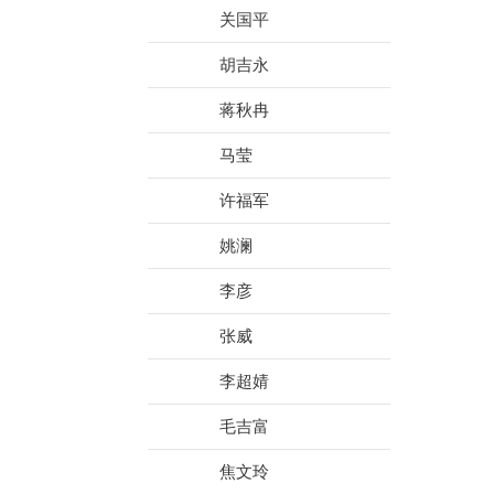
关国平
胡吉永
蒋秋冉
马莹
许福军
姚澜
李彦
张威
李超婧
毛吉富
焦文玲