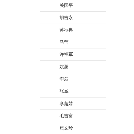
关国平
胡吉永
蒋秋冉
马莹
许福军
姚澜
李彦
张威
李超婧
毛吉富
焦文玲