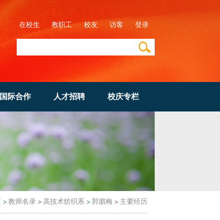
在校生
教职工
校友
访客
登录
国际合作
人才招聘
校庆专栏
页
教师名录
高技术纺织系
郭腊梅
主要经历