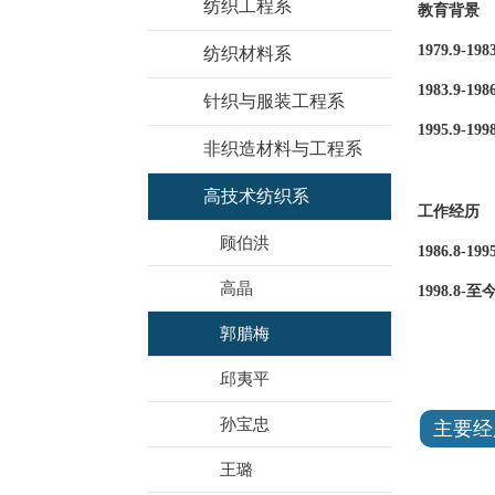
纺织工程系
教育背景
1979.9-198
纺织材料系
1983.9-1986
针织与服装工程系
1995.9-1998
非织造材料与工程系
高技术纺织系
工作经历
顾伯洪
1986.8-1995
高晶
1998.8-
至
郭腊梅
邱夷平
孙宝忠
主要经
王璐