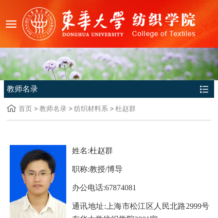
教师名录
首页
教师名录
纺织材料系
杜赵群
姓名:杜赵群
职称:教授/博导
办公电话:67874081
通讯地址:上海市松江区人民北路2999号