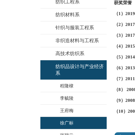
纺织工程系
获奖荣誉
（1）20
纺织材料系
（2）20
针织与服装工程系
（3）20
非织造材料与工程系
（4）20
高技术纺织系
（5）20
纺织品设计与产业经济
（6）20
系
（7）20
程隆棣
（8） 20
李毓陵
（9）20
王府梅
（10）2
徐广标