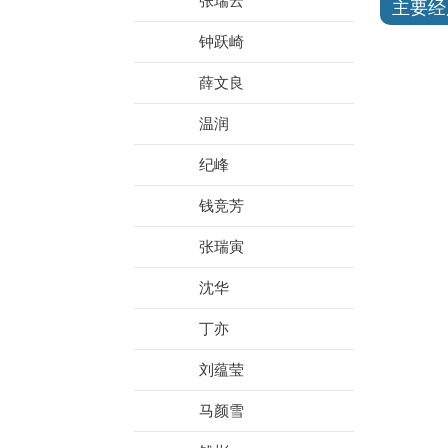
张瑞云
主要经
钟跃崎
薛文良
温润
纪峰
钱竞芳
张瑞寅
沈华
丁亦
刘蕴莹
马颜雪